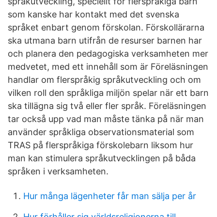
språkutveckling, speciellt för flerspråkiga barn
som kanske har kontakt med det svenska
språket enbart genom förskolan. Förskollärarna
ska utmana barn utifrån de resurser barnen har
och planera den pedagogiska verksamheten mer
medvetet, med ett innehåll som är Föreläsningen
handlar om flerspråkig språkutveckling och om
vilken roll den språkliga miljön spelar när ett barn
ska tillägna sig två eller fler språk. Föreläsningen
tar också upp vad man måste tänka på när man
använder språkliga observationsmaterial som
TRAS på flerspråkiga förskolebarn liksom hur
man kan stimulera språkutvecklingen på båda
språken i verksamheten.
Hur många lägenheter får man sälja per år
Hur förhåller sig världsreligionerna till