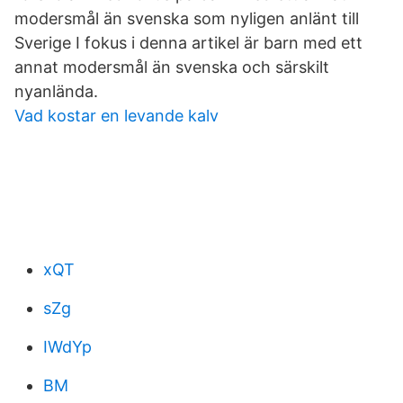
modersmål än svenska som nyligen anlänt till
Sverige I fokus i denna artikel är barn med ett
annat modersmål än svenska och särskilt
nyanlända.
Vad kostar en levande kalv
xQT
sZg
IWdYp
BM